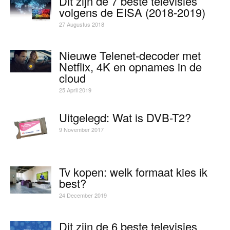
Dit zijn de 7 beste televisies
volgens de EISA (2018-2019)
27 Augustus 2018
Nieuwe Telenet-decoder met
Netflix, 4K en opnames in de
cloud
25 April 2019
Uitgelegd: Wat is DVB-T2?
9 November 2017
Tv kopen: welk formaat kies ik
best?
24 December 2019
Dit zijn de 6 beste televisies