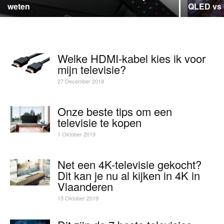
weten
QLED vs O
Welke HDMI-kabel kies ik voor
mijn televisie?
27 December 2018
Onze beste tips om een
televisie te kopen
1 Oktober 2019
Net een 4K-televisie gekocht?
Dit kan je nu al kijken in 4K in
Vlaanderen
15 Oktober 2019