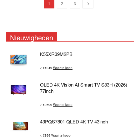
1
2
3
Nieuwigheden
K55XR39M2PB
< €1049
Waar te koop
OLED 4K Vision AI Smart TV S83H (2026)
77inch
< €2699
Waar te koop
43PQS7801 QLED 4K TV 43inch
< €399
Waar te koop