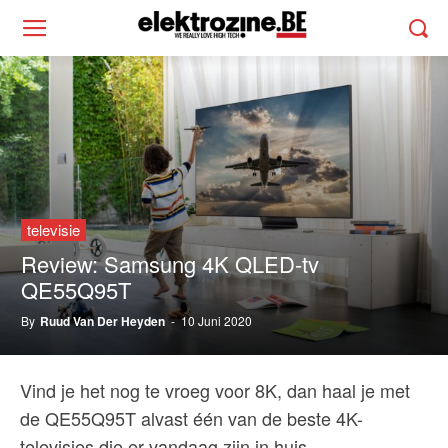
televisie
Review: Samsung 4K QLED-tv
QE55Q95T
By
Ruud Van Der Heyden
-
10 Juni 2020
Vind je het nog te vroeg voor 8K, dan haal je met
de QE55Q95T alvast één van de beste 4K-
televisies die er vandaag zijn in huis.