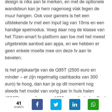
design is niks aan te merken, en met de optionele
wandsteun kan je hem nagenoeg vlak tegen de
muur hangen. Ook voor gamers is het een
uitstekende tv met een input lag van 10ms en een
handige spelmodus. Voeg daar nog de klasse van
het Tizen-smart tv-platform aan toe met het meest
uitgebreide aanbod aan apps, en we hebben er
geen enkele moeite mee om deze tv aan te
bevelen.
Is het prijskaartje van de Q95T (2500 euro en
minder – er zijn regelmatig cashbacks van 300
euro) te hoog, dan kan je op dit moment nog
steeds het model van vorig jaar in huis halen
(Q90R) voor prijzen van 1600 euro of minder. Snel
41
wezen is dan de boodschap.
SHARES