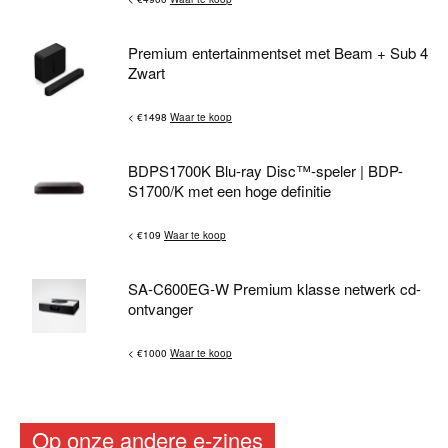
Premium entertainmentset met Beam + Sub 4
Zwart
< €1498
Waar te koop
BDPS1700K Blu-ray Disc™-speler | BDP-
S1700/K met een hoge definitie
< €109
Waar te koop
SA-C600EG-W Premium klasse netwerk cd-
ontvanger
< €1000
Waar te koop
Op onze andere e-zines