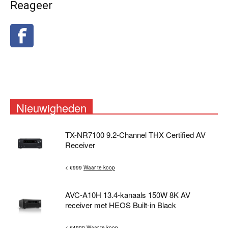
Reageer
Nieuwigheden
TX-NR7100 9.2-Channel THX Certified AV
Receiver
< €999
Waar te koop
AVC-A10H 13.4-kanaals 150W 8K AV
receiver met HEOS Built-in Black
< €4900
Waar te koop