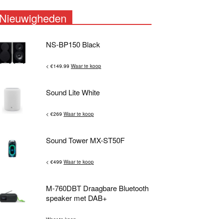
Nieuwigheden
NS-BP150 Black
< €149.99
Waar te koop
Sound Lite White
< €269
Waar te koop
Sound Tower MX-ST50F
< €499
Waar te koop
M-760DBT Draagbare Bluetooth
speaker met DAB+