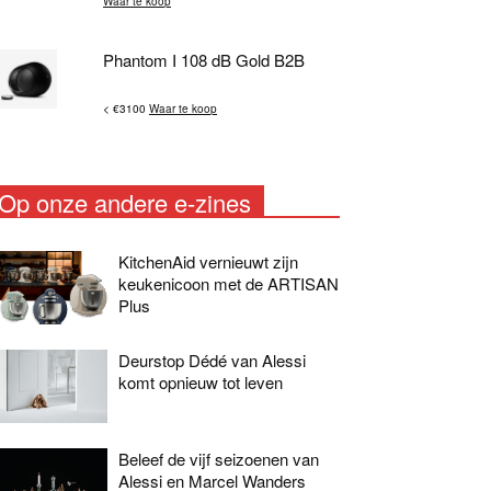
Waar te koop
Phantom I 108 dB Gold B2B
< €3100
Waar te koop
Op onze andere e-zines
KitchenAid vernieuwt zijn
keukenicoon met de ARTISAN
Plus
Deurstop Dédé van Alessi
komt opnieuw tot leven
Beleef de vijf seizoenen van
Alessi en Marcel Wanders