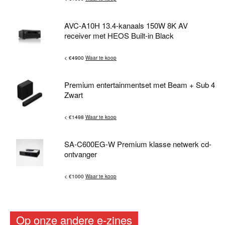
AVC-A10H 13.4-kanaals 150W 8K AV
receiver met HEOS Built-in Black
< €4900
Waar te koop
Premium entertainmentset met Beam + Sub 4
Zwart
< €1498
Waar te koop
SA-C600EG-W Premium klasse netwerk cd-
ontvanger
< €1000
Waar te koop
Op onze andere e-zines