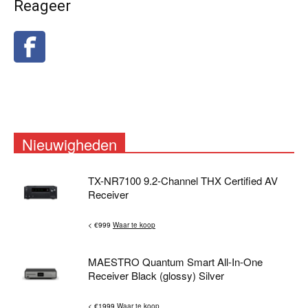
Reageer
Nieuwigheden
TX-NR7100 9.2-Channel THX Certified AV
Receiver
< €999
Waar te koop
MAESTRO Quantum Smart All-In-One
Receiver Black (glossy) Silver
< €1999
Waar te koop