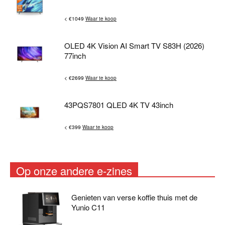
< €1049
Waar te koop
OLED 4K Vision AI Smart TV S83H (2026)
77inch
< €2699
Waar te koop
43PQS7801 QLED 4K TV 43inch
< €399
Waar te koop
Op onze andere e-zines
Genieten van verse koffie thuis met de
Yunio C11