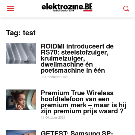
Tag: test
ROIDMI introduceert de
RS70: steelstofzuiger,
kruimelzuiger,
dweilmachine én
poetsmachine in één
23 December 2021
Premium True Wireless
hoofdtelefoon van een
premium merk – maar is hij
zijn premium prijs waard ?
14 Oktober 2021
GETEST: Samsung SP-