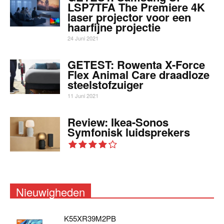
LSP7TFA The Premiere 4K
laser projector voor een
haarfijne projectie
24 Juni 2021
GETEST: Rowenta X-Force
Flex Animal Care draadloze
steelstofzuiger
11 Juni 2021
Review: Ikea-Sonos
Symfonisk luidsprekers
Nieuwigheden
K55XR39M2PB