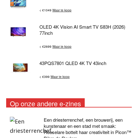
< €1049
Waar te koop
OLED 4K Vision AI Smart TV S83H (2026)
77inch
< €2699
Waar te koop
43PQS7801 QLED 4K TV 43inch
< €399
Waar te koop
Op onze andere e-zines
Een driesterrenchef, een brouwerij, een
kunstenaar en een stad met smaak:
Roeselare bottelt haar creativiteit in Picon™