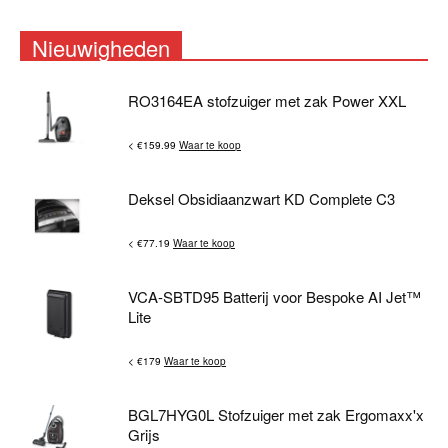
Nieuwigheden
RO3164EA stofzuiger met zak Power XXL
< €159.99
Waar te koop
Deksel Obsidiaanzwart KD Complete C3
< €77.19
Waar te koop
VCA-SBTD95 Batterij voor Bespoke AI Jet™
Lite
< €179
Waar te koop
BGL7HYG0L Stofzuiger met zak Ergomaxx'x
Grijs