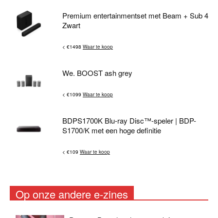
Premium entertainmentset met Beam + Sub 4
Zwart
< €1498
Waar te koop
We. BOOST ash grey
< €1099
Waar te koop
BDPS1700K Blu-ray Disc™-speler | BDP-
S1700/K met een hoge definitie
< €109
Waar te koop
Op onze andere e-zines