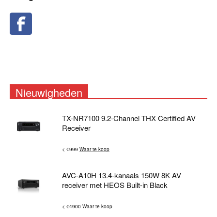
Nieuwigheden
TX-NR7100 9.2-Channel THX Certified AV
Receiver
< €999
Waar te koop
AVC-A10H 13.4-kanaals 150W 8K AV
receiver met HEOS Built-in Black
< €4900
Waar te koop