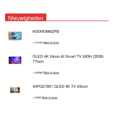
Nieuwigheden
K55XR39M2PB
< €1049
Waar te koop
OLED 4K Vision AI Smart TV S83H (2026)
77inch
< €2699
Waar te koop
43PQS7801 QLED 4K TV 43inch
< €399
Waar te koop