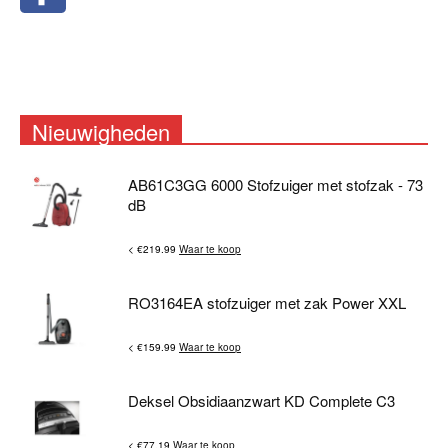
Nieuwigheden
AB61C3GG 6000 Stofzuiger met stofzak - 73
dB
< €219.99
Waar te koop
RO3164EA stofzuiger met zak Power XXL
< €159.99
Waar te koop
Deksel Obsidiaanzwart KD Complete C3
< €77.19
Waar te koop