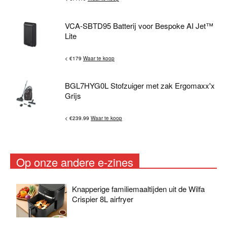
VCA-SBTD95 Batterij voor Bespoke AI Jet™
Lite
< €179
Waar te koop
BGL7HYG0L Stofzuiger met zak Ergomaxx'x
Grijs
< €239.99
Waar te koop
Op onze andere e-zines
Knapperige familiemaaltijden uit de Wilfa
Crispier 8L airfryer