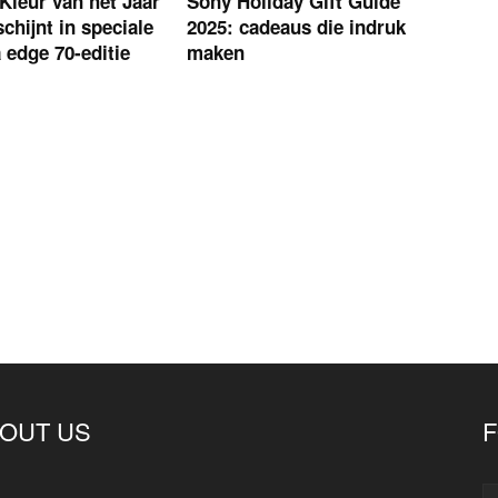
Kleur van het Jaar
Sony Holiday Gift Guide
chijnt in speciale
2025: cadeaus die indruk
 edge 70-editie
maken
OUT US