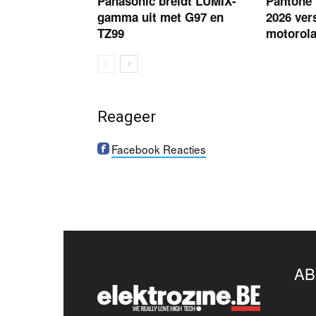
Panasonic breidt LUMIX-
Pantone 
gamma uit met G97 en
2026 vers
TZ99
motorola
Reageer
Facebook Reacties
AB