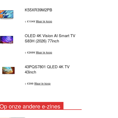
K55XR39M2PB
< €1049
Waar te koop
OLED 4K Vision AI Smart TV
S83H (2026) 77inch
< €2699
Waar te koop
43PQS7801 QLED 4K TV
43inch
< €399
Waar te koop
Op onze andere e-zines