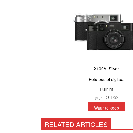
X100VI Black
X100VI Silver
Fototoestel digitaal
Fototoestel digitaal
Fujifilm
Fujifilm
prijs: < €
1799
prijs: < €
1799
RELATED ARTICLES