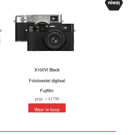
X100VI Black
X100VI Silver
Fototoestel digitaal
Fototoestel digit
Fujifilm
Fujifilm
prijs: < €
1799
prijs: < €
1799