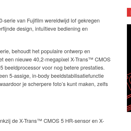
-serie van Fujifilm wereldwijd lof gekregen
fijnde design, intuïtieve bediening en
erie, behoudt het populaire ontwerp en
 met een nieuwe 40,2-megapixel X-Trans™ CMOS
5 beeldprocessor voor nog betere prestaties.
een 5-assige, in-body beeldstabilisatiefunctie
waardoor je scherpere foto’s kunt maken, zelfs
dankzij de X-Trans™ CMOS 5 HR-sensor en X-