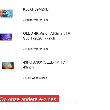
K55XR39M2PB
< €1049
Waar te koop
OLED 4K Vision AI Smart TV
S83H (2026) 77inch
< €2699
Waar te koop
43PQS7801 QLED 4K TV
43inch
< €399
Waar te koop
Op onze andere e-zines