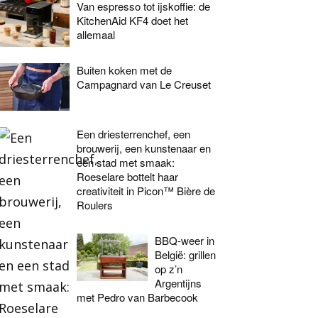
Van espresso tot ijskoffie: de
KitchenAid KF4 doet het
allemaal
Buiten koken met de
Campagnard van Le Creuset
Een driesterrenchef, een
brouwerij, een kunstenaar en
een stad met smaak:
Roeselare bottelt haar
creativiteit in Picon™ Bière de
Roulers
BBQ-weer in
België: grillen
op z’n
Argentijns
met Pedro van Barbecook