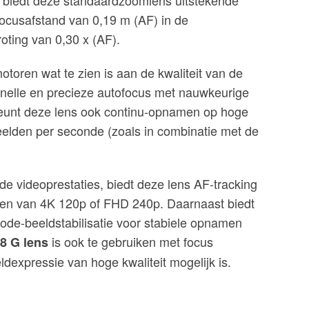
 biedt deze standaardzoomlens uitstekende
focusafstand van 0,19 m (AF) in de
ting van 0,30 x (AF).
motoren wat te zien is aan de kwaliteit van de
snelle en precieze autofocus met nauwkeurige
rsteunt deze lens ook continu-opnamen op hoge
eelden per seconde (zoals in combinatie met de
ide videoprestaties, biedt deze lens AF-tracking
n van 4K 120p of FHD 240p. Daarnaast biedt
ode-beeldstabilisatie voor stabiele opnamen
is ook te gebruiken met focus
8 G lens
dexpressie van hoge kwaliteit mogelijk is.