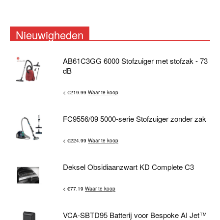
Nieuwigheden
AB61C3GG 6000 Stofzuiger met stofzak - 73
dB
< €219.99
Waar te koop
FC9556/09 5000-serie Stofzuiger zonder zak
< €224.99
Waar te koop
Deksel Obsidiaanzwart KD Complete C3
< €77.19
Waar te koop
VCA-SBTD95 Batterij voor Bespoke AI Jet™