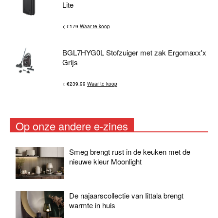
Lite
< €179
Waar te koop
BGL7HYG0L Stofzuiger met zak Ergomaxx'x
Grijs
< €239.99
Waar te koop
Op onze andere e-zines
Smeg brengt rust in de keuken met de
nieuwe kleur Moonlight
De najaarscollectie van Iittala brengt
warmte in huis