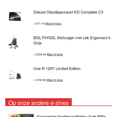
Deksel Obsidiaanzwart KD Complete C3
< €77.19
Waar te koop
BGL7HYG0L Stofzuiger met zak Ergomaxx'x
Grijs
< €239.99
Waar te koop
One R 120Y Limited Edition
< €159.99
Waar te koop
Op onze andere e-zines
Knapperige familiemaaltijden uit de Wilfa