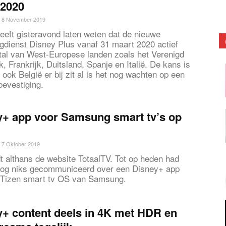
 2020
8 November 2019
eeft gisteravond laten weten dat de nieuwe
gdienst Disney Plus vanaf 31 maart 2020 actief
 tal van West-Europese landen zoals het Verenigd
k, Frankrijk, Duitsland, Spanje en Italië. De kans is
 ook België er bij zit al is het nog wachten op een
 bevestiging.
y+ app voor Samsung smart tv’s op
7 Oktober 2019
t althans de website TotaalTV. Tot op heden had
nog niks gecommuniceerd over een Disney+ app
 Tizen smart tv OS van Samsung.
+ content deels in 4K met HDR en