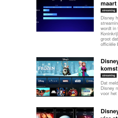
maart
streaming
Disney h
streamin
wordt in
Koninkrij
groot dat
officiële
Disne
komst
streaming
Dat meld
Disney 
voor het
Disney