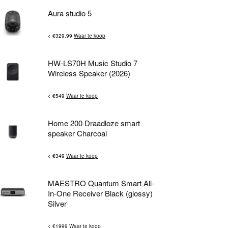
Aura studio 5
< €329.99
Waar te koop
HW-LS70H Music Studio 7
Wireless Speaker (2026)
< €549
Waar te koop
Home 200 Draadloze smart
speaker Charcoal
< €349
Waar te koop
MAESTRO Quantum Smart All-
In-One Receiver Black (glossy)
Silver
< €1999
Waar te koop