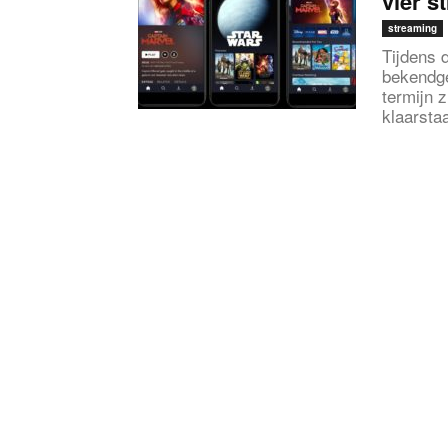
vier s
streaming
Tijdens 
bekendge
termijn 
klaarsta