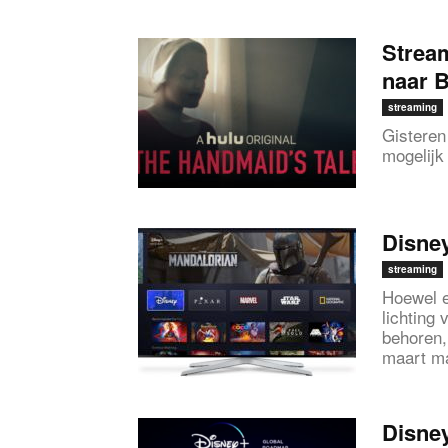
Stream
naar B
streaming
Gisteren
mogelijk
Disney
streaming
Hoewel e
lichting
behoren, 
maart ma
Disney