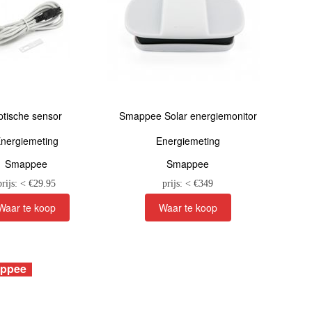
ptische sensor
Smappee Solar energiemonitor
nergiemeting
Energiemeting
Smappee
Smappee
prijs: < €
29.95
prijs: < €
349
ppee