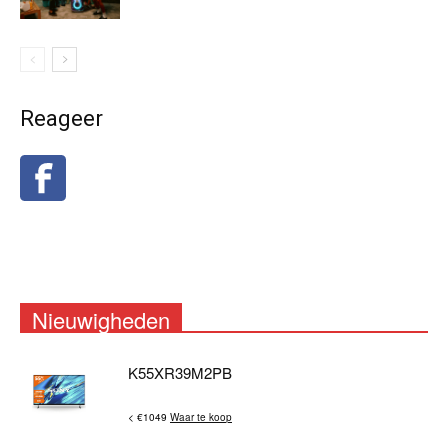
Reageer
Nieuwigheden
K55XR39M2PB
< €1049
Waar te koop