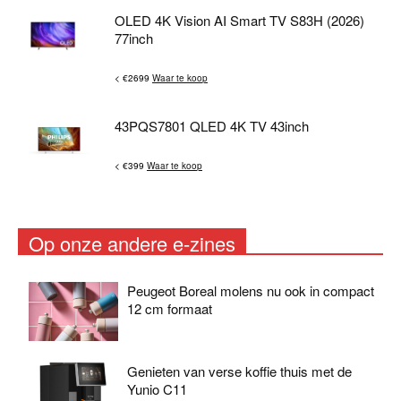
OLED 4K Vision AI Smart TV S83H (2026)
77inch
< €2699
Waar te koop
43PQS7801 QLED 4K TV 43inch
< €399
Waar te koop
Op onze andere e-zines
Peugeot Boreal molens nu ook in compact
12 cm formaat
Genieten van verse koffie thuis met de
Yunio C11