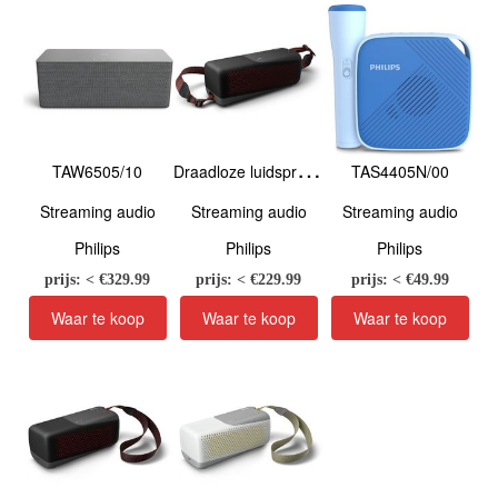
D
raadloze luidspreker TAS7807B/00
TAW6505/10
TAS4405N/00
Streaming audio
Streaming audio
Streaming audio
Philips
Philips
Philips
prijs: < €
329.99
prijs: < €
229.99
prijs: < €
49.99