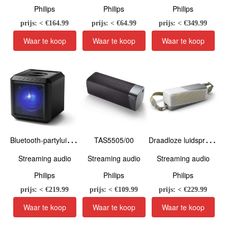
Philips
Philips
Philips
prijs: < €
164.99
prijs: < €
64.99
prijs: < €
349.99
B
luetooth-partyluidspreker TAX4207/10
D
raadloze luidspreker TAS7807W/00
TAS5505/00
Streaming audio
Streaming audio
Streaming audio
Philips
Philips
Philips
prijs: < €
219.99
prijs: < €
109.99
prijs: < €
229.99