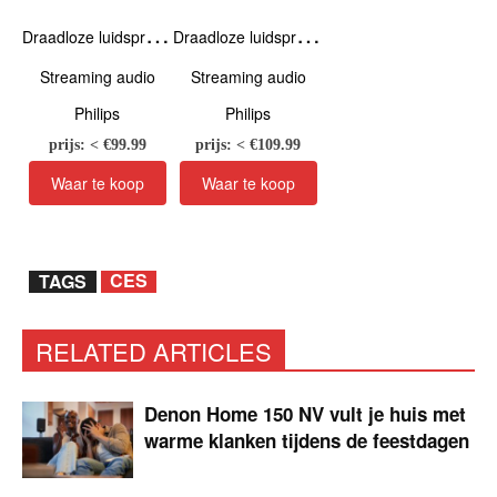
D
raadloze luidspreker TAS4807B/00
D
raadloze luidspreker TAS4807W/00
Streaming audio
Streaming audio
Philips
Philips
prijs: < €
99.99
prijs: < €
109.99
CES
TAGS
RELATED ARTICLES
Denon Home 150 NV vult je huis met
warme klanken tijdens de feestdagen