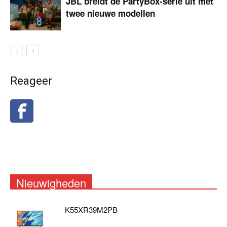
JBL breidt de PartyBox-serie uit met
twee nieuwe modellen
Reageer
Nieuwigheden
K55XR39M2PB