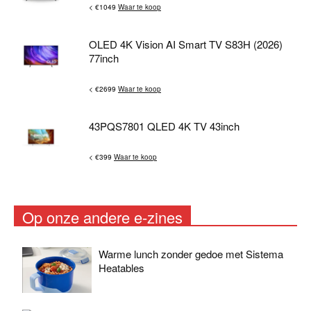
< €1049
Waar te koop
OLED 4K Vision AI Smart TV S83H (2026)
77inch
< €2699
Waar te koop
43PQS7801 QLED 4K TV 43inch
< €399
Waar te koop
Op onze andere e-zines
Warme lunch zonder gedoe met Sistema
Heatables