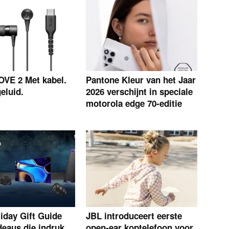
OVE 2 Met kabel.
Pantone Kleur van het Jaar
eluid.
2026 verschijnt in speciale
motorola edge 70-editie
iday Gift Guide
JBL introduceert eerste
deaus die indruk
open-ear koptelefoon voor