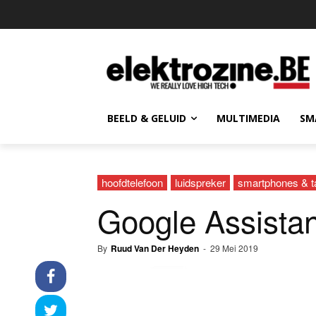
BEELD & GELUID
MULTIMEDIA
SM
hoofdtelefoon
luidspreker
smartphones & t
Google Assistant
By
Ruud Van Der Heyden
-
29 Mei 2019