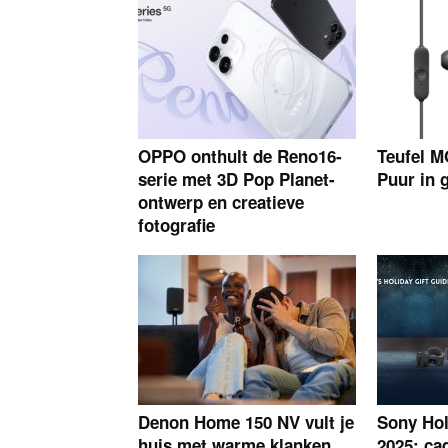
OPPO onthult de Reno16-
Teufel M
serie met 3D Pop Planet-
Puur in g
ontwerp en creatieve
fotografie
Denon Home 150 NV vult je
Sony Hol
huis met warme klanken
2025: ca