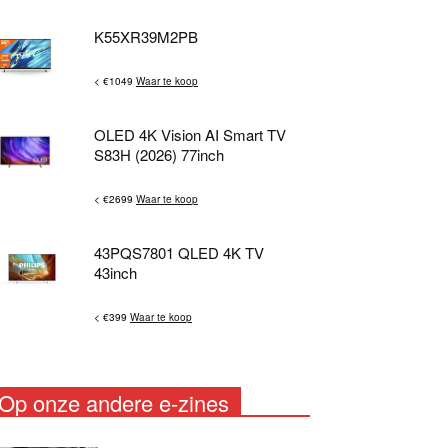
K55XR39M2PB
< €1049
Waar te koop
OLED 4K Vision AI Smart TV
S83H (2026) 77inch
< €2699
Waar te koop
43PQS7801 QLED 4K TV
43inch
< €399
Waar te koop
Op onze andere e-zines