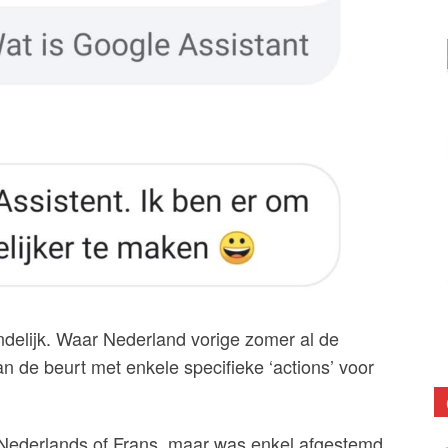
ndelijk. Waar Nederland vorige zomer al de
an de beurt met enkele specifieke ‘actions’ voor
n Nederlands of Frans, maar was enkel afgestemd