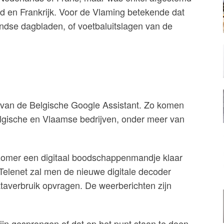
d en Frankrijk. Voor de Vlaming betekende dat
ndse dagbladen, of voetbaluitslagen van de
ol van de Belgische Google Assistant. Zo komen
Belgische en Vlaamse bedrijven, onder meer van
 zomer een digitaal boodschappenmandje klaar
j Telenet zal men de nieuwe digitale decoder
taverbruik opvragen. De weerberichten zijn
zijn gesprongen of dat op het punt staan te doen,