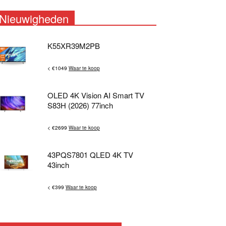
Nieuwigheden
K55XR39M2PB
< €1049
Waar te koop
OLED 4K Vision AI Smart TV
S83H (2026) 77inch
< €2699
Waar te koop
43PQS7801 QLED 4K TV
43inch
< €399
Waar te koop