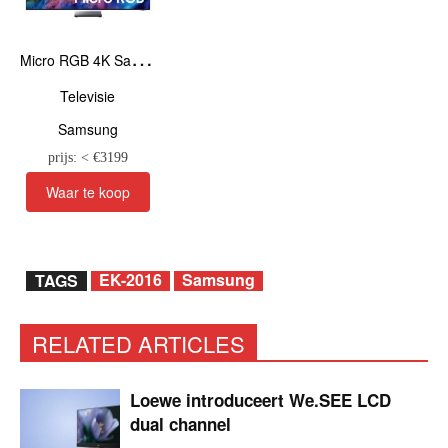
M
icro RGB 4K Samsung Vision AI Smart TV R95H (2026) 65inch
Televisie
Samsung
prijs: < €
3199
EK-2016
Samsung
TAGS
RELATED ARTICLES
Loewe introduceert We.SEE LCD
dual channel