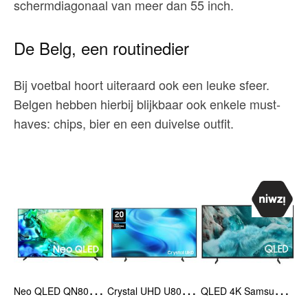
schermdiagonaal van meer dan 55 inch.
De Belg, een routinedier
Bij voetbal hoort uiteraard ook een leuke sfeer.
Belgen hebben hierbij blijkbaar ook enkele must-
haves: chips, bier en een duivelse outfit.
N
eo QLED QN80H 85inch
C
rystal UHD U8090H 55nch
Q
LED 4K Samsung Vision AI Smart TV Q7FA (2025) 50inch