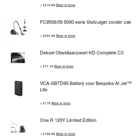
< €219.99
Waar te koop
FC9556/09 5000-serie Stofzuiger zonder zak
< €224.99
Waar te koop
Deksel Obsidiaanzwart KD Complete C3
< €77.19
Waar te koop
VCA-SBTD95 Batterij voor Bespoke AI Jet™
Lite
< €179
Waar te koop
One R 120Y Limited Edition
< €159.99
Waar te koop