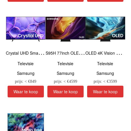
C
rystal UHD Smart TV U8090F (2025) 75inch
S
95H 77inch OLED 4K Vision AI Smart TV (2026)
O
LED 4K Vision AI Smart TV S93H (2026) 77inch
Televisie
Televisie
Televisie
Samsung
Samsung
Samsung
prijs: < €
849
prijs: < €
4599
prijs: < €
3599