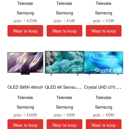
Televisie
Televisie
Televisie
Samsung
Samsung
Samsung
prijs: < €
2599
prijs: < €
549
prijs: < €
599
Q
LED 4K Samsung Vision AI Smart TV Q7F3 (2025) 55inch
C
rystal UHD U7020H 65inch
OLED S95H 48inch
Televisie
Televisie
Televisie
Samsung
Samsung
Samsung
prijs: < €
1699
prijs: < €
699
prijs: < €
699