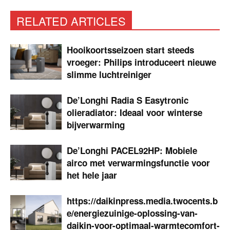
RELATED ARTICLES
Hooikoortsseizoen start steeds
vroeger: Philips introduceert nieuwe
slimme luchtreiniger
De’Longhi Radia S Easytronic
olieradiator: Ideaal voor winterse
bijverwarming
De’Longhi PACEL92HP: Mobiele
airco met verwarmingsfunctie voor
het hele jaar
https://daikinpress.media.twocents.b
e/energiezuinige-oplossing-van-
daikin-voor-optimaal-warmtecomfort-