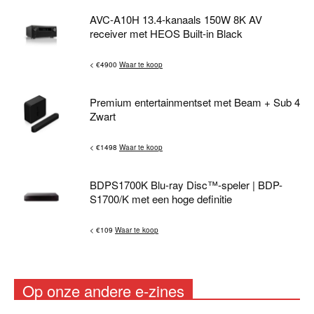
AVC-A10H 13.4-kanaals 150W 8K AV
receiver met HEOS Built-in Black
< €4900
Waar te koop
Premium entertainmentset met Beam + Sub 4
Zwart
< €1498
Waar te koop
BDPS1700K Blu-ray Disc™-speler | BDP-
S1700/K met een hoge definitie
< €109
Waar te koop
Op onze andere e-zines