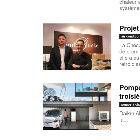
chaleur a
systèmes
Projet
air conditio
La Choco
de premi
elle a e
refroidi
Pompe 
troisi
pompe à ch
Daikin A
la...