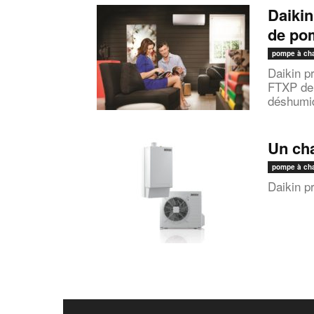
Daiki
de po
pompe à ch
Daikin p
FTXP de 
déshumidi
Un cha
pompe à ch
Daikin p