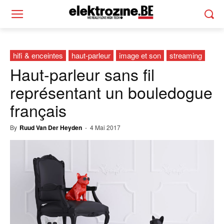
hifi & enceintes
haut-parleur
image et son
streaming
Haut-parleur sans fil
représentant un bouledogue
français
By
Ruud Van Der Heyden
-
4 Mai 2017