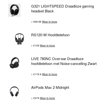
G321 LIGHTSPEED Draadloze gaming
headset Black
< €69.99
Waar te koop
RS120-W Hoofdtelefoon
< €109
Waar te koop
LIVE 780NC Over-ear Draadloze
hoofdtelefoon met Noise-cancelling Zwart
< €179.9
Waar te koop
AirPods Max 2 Midnight
< €579
Waar te koop