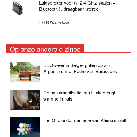
Luidspreker voor tv, 2,4-GHz-station +
Bluetooth®, draagbaar, stereo
< €149
Waar te koop
Op onze andere e-zines
BBQ-weer in België: grillen op z’n
Argentijns met Pedro van Barbecook
De najaarscollectie van Iittala brengt
warmte in huis
Het Girotondo mannetje van Alessi straalt!