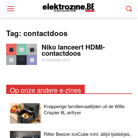
Tag: contactdoos
Niko lanceert HDMI-
contactdoos
30 November 2013
Op onze andere e-zines
Knapperige familiemaaltijden uit de Wilfa
Crispier 8L airfryer
Ritter Beezer IceCube mini: altijd ijsblokjes,