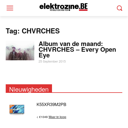
Tag: CHVRCHES
Album van de maand:
CHVRCHES – Every Open
Eye
25 September 2015
Nieuwigheden
K55XR39M2PB
< €1049
Waar te koop