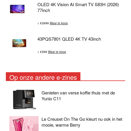
OLED 4K Vision AI Smart TV S83H (2026)
77inch
< €2699
Waar te koop
43PQS7801 QLED 4K TV 43inch
< €399
Waar te koop
Op onze andere e-zines
Genieten van verse koffie thuis met de
Yunio C11
Le Creuset On The Go kleurt nu ook in het
mooie, warme Berry