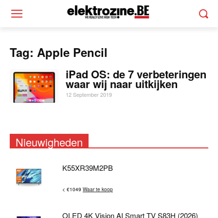
Tag: Apple Pencil
iPad OS: de 7 verbeteringen
waar wij naar uitkijken
12 September 2019
Nieuwigheden
K55XR39M2PB
< €1049
Waar te koop
OLED 4K Vision AI Smart TV S83H (2026)