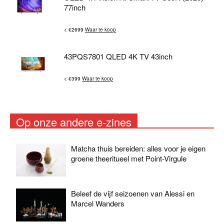
77inch
< €2699
Waar te koop
43PQS7801 QLED 4K TV 43inch
< €399
Waar te koop
Op onze andere e-zines
Matcha thuis bereiden: alles voor je eigen
groene theeritueel met Point-Virgule
Beleef de vijf seizoenen van Alessi en
Marcel Wanders