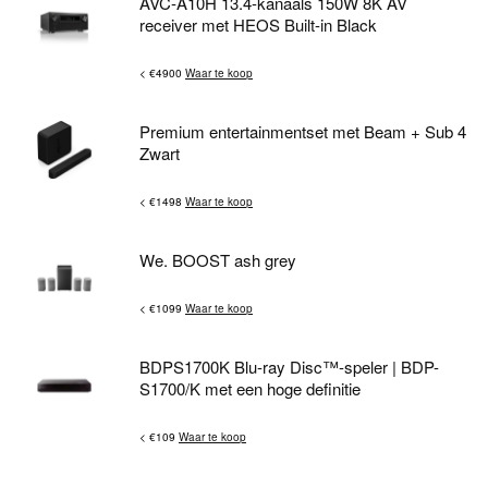
AVC-A10H 13.4-kanaals 150W 8K AV
receiver met HEOS Built-in Black
< €4900
Waar te koop
Premium entertainmentset met Beam + Sub 4
Zwart
< €1498
Waar te koop
We. BOOST ash grey
< €1099
Waar te koop
BDPS1700K Blu-ray Disc™-speler | BDP-
S1700/K met een hoge definitie
< €109
Waar te koop