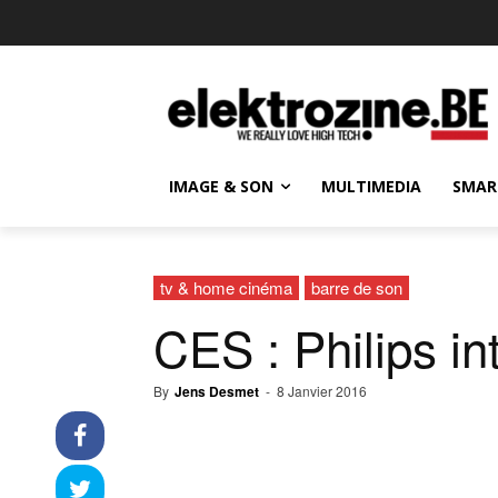
IMAGE & SON
MULTIMEDIA
SMAR
tv & home cinéma
barre de son
CES : Philips in
By
Jens Desmet
-
8 Janvier 2016