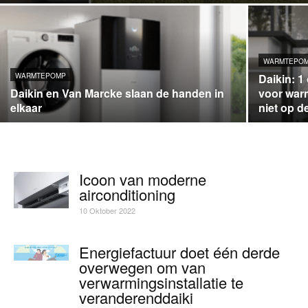
WARMTEPO
WARMTEPOMP
Daikin: 1
Daikin en Van Marcke slaan de handen in
voor warm
elkaar
niet op d
Icoon van moderne
airconditioning
10 Oktober 2022
Energiefactuur doet één derde
overwegen om van
verwarmingsinstallatie te
veranderenddaiki