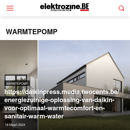
WARMTEPOMP
WARMTEPOMP
https://daikinpress.media.twocents.be/
energiezuinige-oplossing-van-daikin-
voor-optimaal-warmtecomfort-en-
sanitair-warm-water
18 Maart 2024